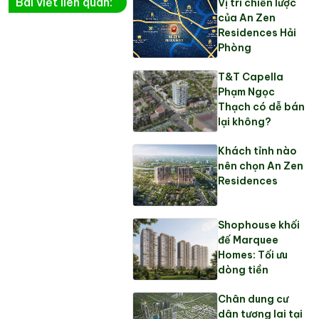
Bài viết liên quan:
Vị trí chiến lược
của An Zen
Residences Hải
Phòng
T&T Capella
Phạm Ngọc
Thạch có dễ bán
lại không?
Khách tỉnh nào
nên chọn An Zen
Residences
Shophouse khối
đế Marquee
Homes: Tối ưu
dòng tiền
Chân dung cư
dân tương lai tại