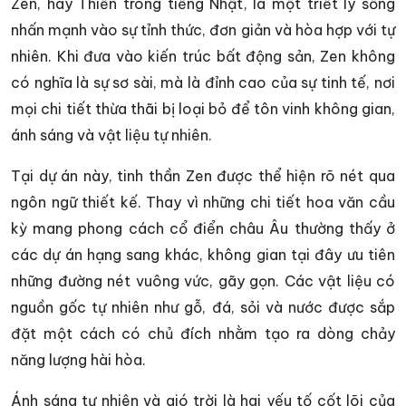
Zen, hay Thiền trong tiếng Nhật, là một triết lý sống
nhấn mạnh vào sự tỉnh thức, đơn giản và hòa hợp với tự
nhiên. Khi đưa vào kiến trúc bất động sản, Zen không
có nghĩa là sự sơ sài, mà là đỉnh cao của sự tinh tế, nơi
mọi chi tiết thừa thãi bị loại bỏ để tôn vinh không gian,
ánh sáng và vật liệu tự nhiên.
Tại dự án này, tinh thần Zen được thể hiện rõ nét qua
ngôn ngữ thiết kế. Thay vì những chi tiết hoa văn cầu
kỳ mang phong cách cổ điển châu Âu thường thấy ở
các dự án hạng sang khác, không gian tại đây ưu tiên
những đường nét vuông vức, gãy gọn. Các vật liệu có
nguồn gốc tự nhiên như gỗ, đá, sỏi và nước được sắp
đặt một cách có chủ đích nhằm tạo ra dòng chảy
năng lượng hài hòa.
Ánh sáng tự nhiên và gió trời là hai yếu tố cốt lõi của