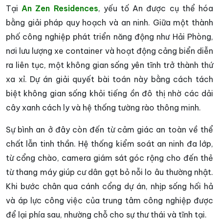
Tại
An Zen Residences
, yếu tố An được cụ thể hóa
bằng giải pháp quy hoạch và an ninh. Giữa một thành
phố công nghiệp phát triển năng động như Hải Phòng,
nơi lưu lượng xe container và hoạt động cảng biển diễn
ra liên tục, một không gian sống yên tĩnh trở thành thứ
xa xỉ. Dự án giải quyết bài toán này bằng cách tách
biệt không gian sống khỏi tiếng ồn đô thị nhờ các dải
cây xanh cách ly và hệ thống tường rào thông minh.
Sự bình an ở đây còn đến từ cảm giác an toàn về thể
chất lẫn tinh thần. Hệ thống kiểm soát an ninh đa lớp,
từ cổng chào, camera giám sát góc rộng cho đến thẻ
từ thang máy giúp cư dân gạt bỏ nỗi lo âu thường nhật.
Khi bước chân qua cánh cổng dự án, nhịp sống hối hả
và áp lực công việc của trung tâm công nghiệp được
để lại phía sau, nhường chỗ cho sự thư thái và tĩnh tại.