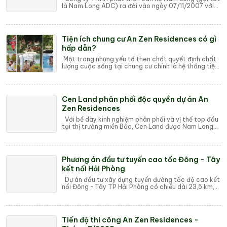
là Nam Long ADC) ra đời vào ngày 07/11/2007 với
vốn đầu tư 300 tỷ đồng, bắt nguồn từ ý tư...
Tiện ích chung cư An Zen Residences có gì
hấp dẫn?
Một trong những yếu tố then chốt quyết định chất
lượng cuộc sống tại chung cư chính là hệ thống tiện
ích đi kèm. Tiện ích chung cư không ch...
Cen Land phân phối độc quyền dự án An
Zen Residences
Với bề dày kinh nghiệm phân phối và vị thế top đầu
tại thị trường miền Bắc, Cen Land được Nam Long
ADC lựa chọn trở thành đối tác chiến lư...
Phương án đầu tư tuyến cao tốc Đông - Tây
kết nối Hải Phòng
Dự án đầu tư xây dựng tuyến đường tốc độ cao kết
nối Đông - Tây TP Hải Phòng có chiều dài 23,5 km,
vốn đầu tư 19.129 tỷ đồng. Mới đây, lãn...
Tiến độ thi công An Zen Residences -