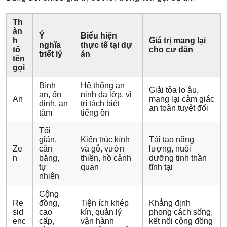
Th
àn
Ý
Biểu hiện
h
Giá trị mang lại
nghĩa
thực tế tại dự
tố
cho cư dân
triết lý
án
tên
gọi
Bình
Hệ thống an
Giải tỏa lo âu,
an, ổn
ninh đa lớp, vị
An
mang lại cảm giác
định, an
trí tách biệt
an toàn tuyệt đối
tâm
tiếng ồn
Tối
giản,
Kiến trúc kính
Tái tạo năng
Ze
cân
và gỗ, vườn
lượng, nuôi
n
bằng,
thiền, hồ cảnh
dưỡng tinh thần
tự
quan
tĩnh tại
nhiên
Cộng
Re
đồng,
Tiện ích khép
Khẳng định
sid
cao
kín, quản lý
phong cách sống,
enc
cấp,
vận hành
kết nối cộng đồng