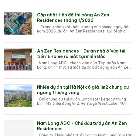
Cập nhật tiến độ thi công An Zen
Residences tháng 1/2026
Trong không khí khẩn trương của những ngày đầu
năm 2026, dự án An Zen Residences tại lõi phía
Tây Hải Phòng đang ghi nhận những bước t...
An Zen Residences - Dự án nhà ở 'vừa túi
tiền' EHome ra mắt tại miền Bắc
Nam Long ADC - thành viên của Tập đoàn Nam
Long, chính thức ra mắt dự án bất động sản An Zen
Residences tại Hải Phòng. Đây là dự án EHome ...
Nhiều dự án tại Hà Nội có giá 1m2 chung cư
ngang 1 lượng vàng
Giá chung cư tại dự án Lancaster Legacy trung
bình 149 triệu đồng/m2, Heritage West Lake 140
triệu đồng/m2, Vinhomes Global Gate 130 triệu...
Nam Long ADC - Chủ đầu tư dự án An Zen
Residences
Công ty TNHH phát triển căn hộ Nam Long (gọi tắt