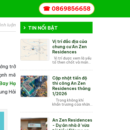
☎
0869856658
ình luận
TIN NỔI BẬT
Vị trí đắc địa của
chung cư An Zen
Residences
Vị trí được xem là yếu
tố then chốt và mang
ớng trở
tính quyết định khi lựa
chọn mua một căn hộ
mạnh mẽ
chung cư. Dù thiết kế
Cập nhật tiến độ
đẹp, tiện ích hiện đại
Bay Hạ
hay g...
thi công An Zen
Residences tháng
ung Hải
1/2026
Trong không khí
khẩn trương của những
ngày đầu năm 2026,
dự án An Zen
Residences tại lõi
An Zen Residences
phía Tây Hải Phòng
đang ghi nhận những
- Dự án nhà ở 'vừa
bước t...