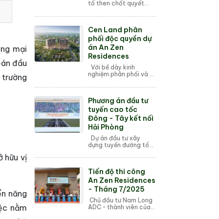
tố then chốt quyết
định chất lượng cuộc
sống tại chung cư
chính là hệ thống tiện
Cen Land phân
ích đi kèm. Tiện ích
chung cư không ch...
phối độc quyền dự
án An Zen
ơng mại
Residences
oán đầu
Với bề dày kinh
nghiệm phân phối và vị
ị trường
thế top đầu tại thị
trường miền Bắc, Cen
Land được Nam Long
Phương án đầu tư
ADC lựa chọn trở
thành đối tác chiến lư...
tuyến cao tốc
Đông - Tây kết nối
Hải Phòng
Dự án đầu tư xây
dựng tuyến đường tốc
độ cao kết nối Đông -
ở hữu vị
Tây TP Hải Phòng có
chiều dài 23,5 km, vốn
Tiến độ thi công
đầu tư 19.129 tỷ đồng.
Mới đây, lãn...
An Zen Residences
- Tháng 7/2025
ển năng
Chủ đầu tư Nam Long
iệc nằm
ADC - thành viên của
Tập đoàn Nam Long,