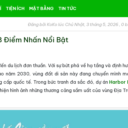
Í
TIỆN ÍCH
MẶT BẰNG
TIN TỨC
Đăng bởi KoKo lúc Chủ Nhật, 3 tháng 5, 2026
,
0 b
8 Điểm Nhấn Nổi Bật
n du lịch đơn thuần. Với sự bứt phá về hạ tầng và định hư
vào năm 2030, vùng đất di sản này đang chuyển mình 
g cấp quốc tế. Trong bức tranh đa sắc đó, dự án
Harbor 
i hiện hình ảnh những thương cảng sầm uất của vùng Địa Tr