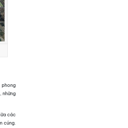
i phong
, những
iữa các
m cúng.