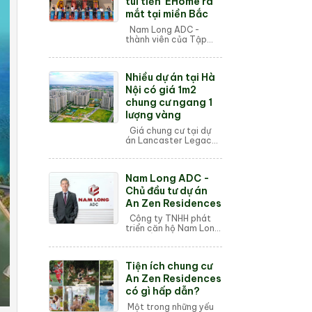
túi tiền' EHome ra
mắt tại miền Bắc
Nam Long ADC -
thành viên của Tập
đoàn Nam Long, chính
thức ra mắt dự án bất
động sản An Zen
Nhiều dự án tại Hà
Residences tại Hải
Phòng. Đây là dự án
Nội có giá 1m2
EHome ...
chung cư ngang 1
lượng vàng
Giá chung cư tại dự
án Lancaster Legacy
trung bình 149 triệu
đồng/m2, Heritage
West Lake 140 triệu
Nam Long ADC -
đồng/m2, Vinhomes
Global Gate 130 triệu...
Chủ đầu tư dự án
An Zen Residences
Công ty TNHH phát
triển căn hộ Nam Long
(gọi tắt là Nam Long
ADC) ra đời vào ngày
07/11/2007 với vốn
Tiện ích chung cư
đầu tư 300 tỷ đồng,
bắt nguồn từ ý tư...
An Zen Residences
có gì hấp dẫn?
Một trong những yếu