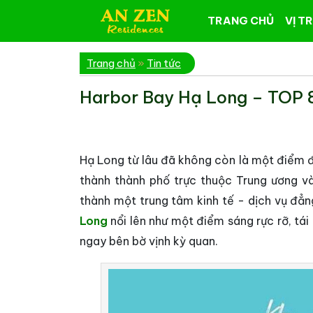
TRANG CHỦ
VỊ TR
Trang chủ
»
Tin tức
Harbor Bay Hạ Long – TOP 
Hạ Long từ lâu đã không còn là một điểm đế
thành thành phố trực thuộc Trung ương 
thành một trung tâm kinh tế - dịch vụ đẳn
Long
nổi lên như một điểm sáng rực rỡ, tá
ngay bên bờ vịnh kỳ quan.