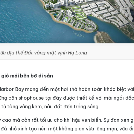
ữu địa thế Đất vàng mặt vịnh Hạ Long
 gió mới bên bờ di sản
 Harbor Bay mang đến một hơi thở hoàn toàn khác biệt vớ
hững căn shophouse tại đây được thiết kế với mái ngói dốc
từ tông vàng kem, nâu đất đến trắng sáng.
 cao mà còn rất tối ưu cho khí hậu ven biển. Sự đan xen g
t đá nhỏ xinh tạo nên một không gian vừa lãng mạn, vừa ấ