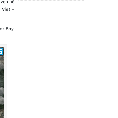
chính thức ra mắt dự
 vẹn hệ
án bất động sản An
Zen Residences tại Hải
 Việt –
Phòng. Đây là dự...
or Bay.