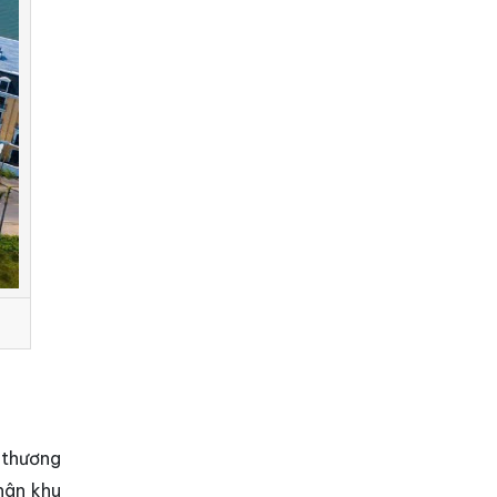
 thương
hân khu