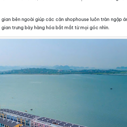
ng gian bên ngoài giúp các căn shophouse luôn tràn ngập á
g gian trưng bày hàng hóa bắt mắt từ mọi góc nhìn.