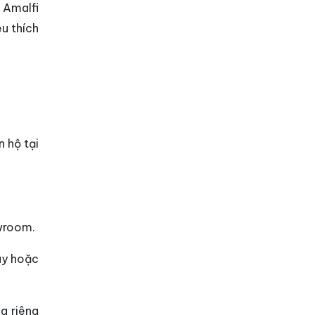
 Amalfi
êu thích
 hộ tại
owroom.
tay hoặc
g riêng