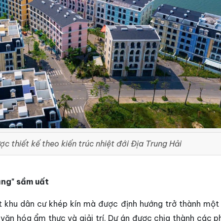
 thiết kế theo kiến trúc nhiệt đới Địa Trung Hải
ảng" sầm uất
khu dân cư khép kín mà được định hướng trở thành một
văn hóa ẩm thực và giải trí. Dự án được chia thành các p