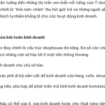
iên tưởng đến những thị trấn ven biển nổi tiếng của Ý như
chính là "thỏi nam châm" thu hút giới trẻ và những người y
khách tự nhiên khổng lồ cho các hoạt động kinh doanh.
hóa bài toán kinh doanh
or Bay chính là cấu trúc shophouse đa năng. Đa số các căn
 có những căn sở hữu tới 3 mặt tiền thông thoáng.
inh doanh cho chủ sở hữu:
hoặc phố đi bộ sầm uất để kinh doanh cửa hàng, cafe, sh
tầng trên, phù hợp để phát triển mô hình kinh doanh homes
ở hữu có thể vừa ở, vừa kinh doanh hoặc cho thuê từng tần