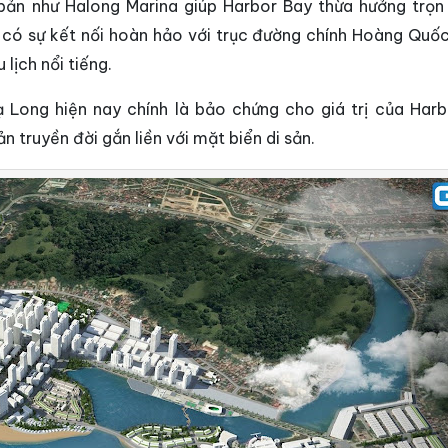
 bản như Halong Marina giúp Harbor Bay thừa hưởng trọn
i có sự kết nối hoàn hảo với trục đường chính Hoàng Quốc
lịch nổi tiếng.
 Long hiện nay chính là bảo chứng cho giá trị của Harb
n truyền đời gắn liền với mặt biển di sản.