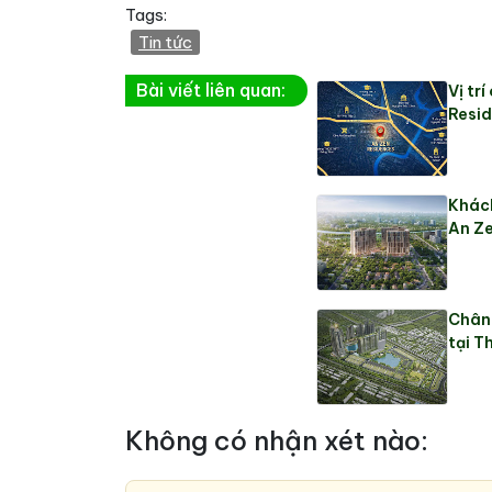
Tags:
Tin tức
Bài viết liên quan:
Vị tr
Resid
Khách
An Z
Chân 
tại T
Không có nhận xét nào: