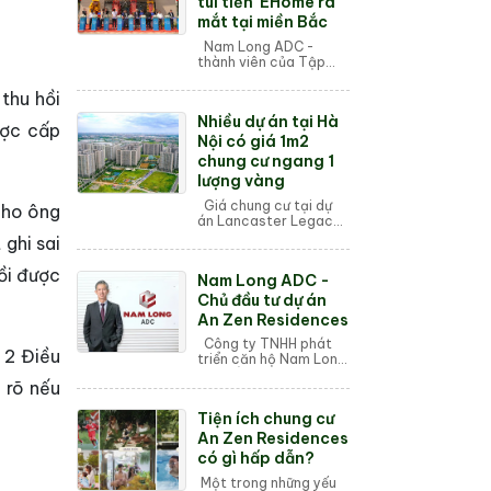
túi tiền' EHome ra
mắt tại miền Bắc
Nam Long ADC -
thành viên của Tập
đoàn Nam Long, chính
thức ra mắt dự án bất
thu hồi
động sản An Zen
Nhiều dự án tại Hà
Residences tại Hải
ược cấp
Phòng. Đây là dự án
Nội có giá 1m2
EHome ...
chung cư ngang 1
lượng vàng
Giá chung cư tại dự
cho ông
án Lancaster Legacy
trung bình 149 triệu
ghi sai
đồng/m2, Heritage
West Lake 140 triệu
ồi được
Nam Long ADC -
đồng/m2, Vinhomes
Global Gate 130 triệu...
Chủ đầu tư dự án
An Zen Residences
Công ty TNHH phát
 2 Điều
triển căn hộ Nam Long
(gọi tắt là Nam Long
 rõ nếu
ADC) ra đời vào ngày
07/11/2007 với vốn
Tiện ích chung cư
đầu tư 300 tỷ đồng,
bắt nguồn từ ý tư...
An Zen Residences
có gì hấp dẫn?
Một trong những yếu