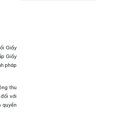
chính thức ra mắt dự
án bất động sản An
Zen Residences tại Hải
Phòng. Đây là dự...
ồi Giấy
ấp Giấy
nh pháp
ông thu
đối với
m quyền