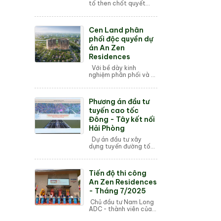
tố then chốt quyết
định chất lượng cuộc
sống tại chung cư
chính là hệ thống tiện
Cen Land phân
ích đi kèm. Tiện ích
chung cư không ch...
phối độc quyền dự
án An Zen
Residences
Với bề dày kinh
nghiệm phân phối và vị
thế top đầu tại thị
trường miền Bắc, Cen
Land được Nam Long
Phương án đầu tư
ADC lựa chọn trở
thành đối tác chiến lư...
tuyến cao tốc
Đông - Tây kết nối
Hải Phòng
Dự án đầu tư xây
dựng tuyến đường tốc
độ cao kết nối Đông -
Tây TP Hải Phòng có
chiều dài 23,5 km, vốn
Tiến độ thi công
đầu tư 19.129 tỷ đồng.
Mới đây, lãn...
An Zen Residences
- Tháng 7/2025
Chủ đầu tư Nam Long
ADC - thành viên của
Tập đoàn Nam Long,