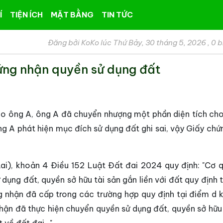
Í
TIỆN ÍCH
MẶT BẰNG
TIN TỨC
Đăng bởi KoKo lúc Thứ Bảy, 30 tháng 5, 2026
,
0 b
hứng nhận quyền sử dụng đất
o ông A, ông A đã chuyển nhượng một phần diện tích cho
ng A phát hiện mục đích sử dụng đất ghi sai, vậy Giấy chứ
ai), khoản 4 Điều 152 Luật Đất đai 2024 quy định: "Cơ 
ụng đất, quyền sở hữu tài sản gắn liền với đất quy định t
g nhận đã cấp trong các trường hợp quy định tại điểm d 
ận đã thực hiện chuyển quyền sử dụng đất, quyền sở hữu 