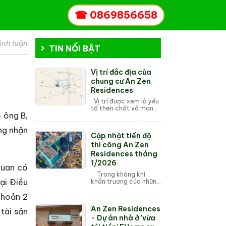
☎
0869856658
ình luận
TIN NỔI BẬT
Vị trí đắc địa của
chung cư An Zen
Residences
Vị trí được xem là yếu
tố then chốt và mang
 ông B,
tính quyết định khi lựa
chọn mua một căn hộ
ng nhận
chung cư. Dù thiết kế
Cập nhật tiến độ
đẹp, tiện ích hiện đại
hay g...
thi công An Zen
Residences tháng
1/2026
quan có
Trong không khí
ại Điều
khẩn trương của những
ngày đầu năm 2026,
khoản 2
dự án An Zen
Residences tại lõi
An Zen Residences
phía Tây Hải Phòng
tài sản
đang ghi nhận những
- Dự án nhà ở 'vừa
bước t...