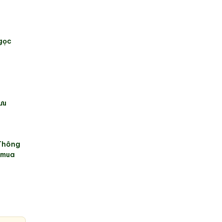
gọc
ưu
 Thông
i mua