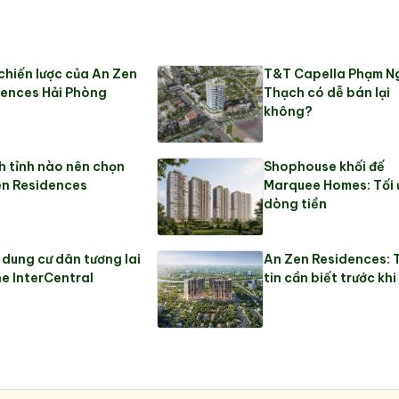
í chiến lược của An Zen
T&T Capella Phạm N
ences Hải Phòng
Thạch có dễ bán lại
không?
 tỉnh nào nên chọn
Shophouse khối đế
en Residences
Marquee Homes: Tối 
dòng tiền
dung cư dân tương lai
An Zen Residences:
he InterCentral
tin cần biết trước kh