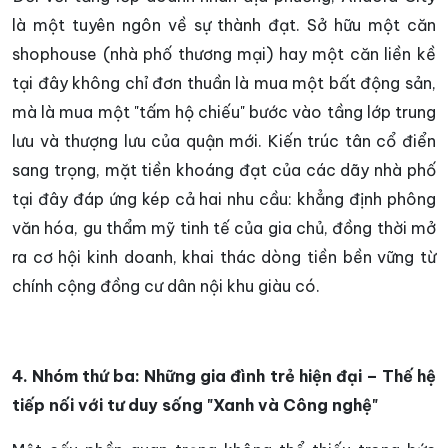
là một tuyên ngôn về sự thành đạt. Sở hữu một căn
shophouse (nhà phố thương mại) hay một căn liền kề
tại đây không chỉ đơn thuần là mua một bất động sản,
mà là mua một "tấm hộ chiếu" bước vào tầng lớp trung
lưu và thượng lưu của quận mới. Kiến trúc tân cổ điển
sang trọng, mặt tiền khoáng đạt của các dãy nhà phố
tại đây đáp ứng kép cả hai nhu cầu: khẳng định phông
văn hóa, gu thẩm mỹ tinh tế của gia chủ, đồng thời mở
ra cơ hội kinh doanh, khai thác dòng tiền bền vững từ
chính cộng đồng cư dân nội khu giàu có.
4. Nhóm thứ ba: Những gia đình trẻ hiện đại – Thế hệ
tiếp nối với tư duy sống "Xanh và Công nghệ"