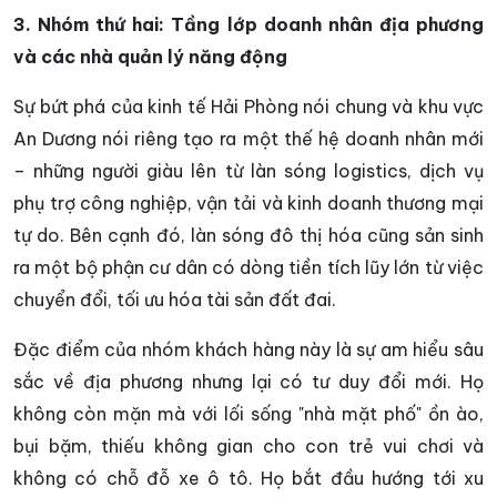
3. Nhóm thứ hai: Tầng lớp doanh nhân địa phương
và các nhà quản lý năng động
Sự bứt phá của kinh tế Hải Phòng nói chung và khu vực
An Dương nói riêng tạo ra một thế hệ doanh nhân mới
– những người giàu lên từ làn sóng logistics, dịch vụ
phụ trợ công nghiệp, vận tải và kinh doanh thương mại
tự do. Bên cạnh đó, làn sóng đô thị hóa cũng sản sinh
ra một bộ phận cư dân có dòng tiền tích lũy lớn từ việc
chuyển đổi, tối ưu hóa tài sản đất đai.
Đặc điểm của nhóm khách hàng này là sự am hiểu sâu
sắc về địa phương nhưng lại có tư duy đổi mới. Họ
không còn mặn mà với lối sống "nhà mặt phố" ồn ào,
bụi bặm, thiếu không gian cho con trẻ vui chơi và
không có chỗ đỗ xe ô tô. Họ bắt đầu hướng tới xu