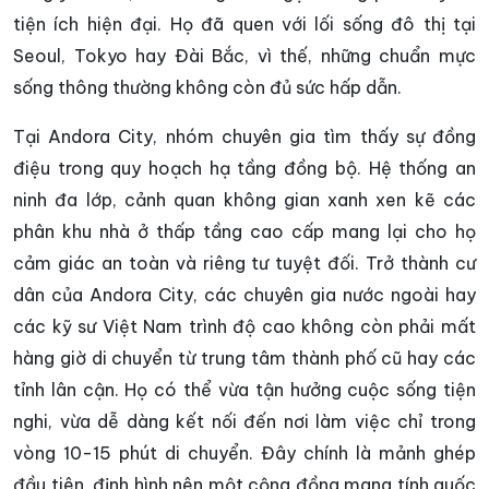
tiện ích hiện đại. Họ đã quen với lối sống đô thị tại
Seoul, Tokyo hay Đài Bắc, vì thế, những chuẩn mực
sống thông thường không còn đủ sức hấp dẫn.
Tại Andora City, nhóm chuyên gia tìm thấy sự đồng
điệu trong quy hoạch hạ tầng đồng bộ. Hệ thống an
ninh đa lớp, cảnh quan không gian xanh xen kẽ các
phân khu nhà ở thấp tầng cao cấp mang lại cho họ
cảm giác an toàn và riêng tư tuyệt đối. Trở thành cư
dân của Andora City, các chuyên gia nước ngoài hay
các kỹ sư Việt Nam trình độ cao không còn phải mất
hàng giờ di chuyển từ trung tâm thành phố cũ hay các
tỉnh lân cận. Họ có thể vừa tận hưởng cuộc sống tiện
nghi, vừa dễ dàng kết nối đến nơi làm việc chỉ trong
vòng 10-15 phút di chuyển. Đây chính là mảnh ghép
đầu tiên, định hình nên một cộng đồng mang tính quốc