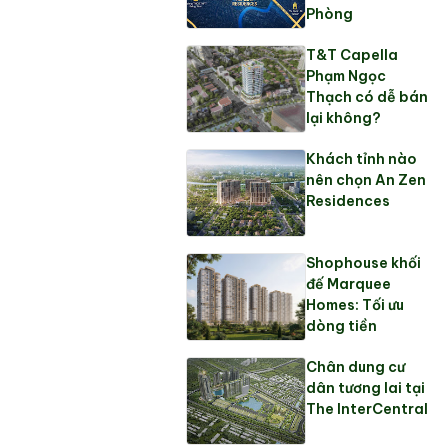
Phòng
T&T Capella
Phạm Ngọc
Thạch có dễ bán
lại không?
Khách tỉnh nào
nên chọn An Zen
Residences
Shophouse khối
đế Marquee
Homes: Tối ưu
dòng tiền
Chân dung cư
dân tương lai tại
The InterCentral