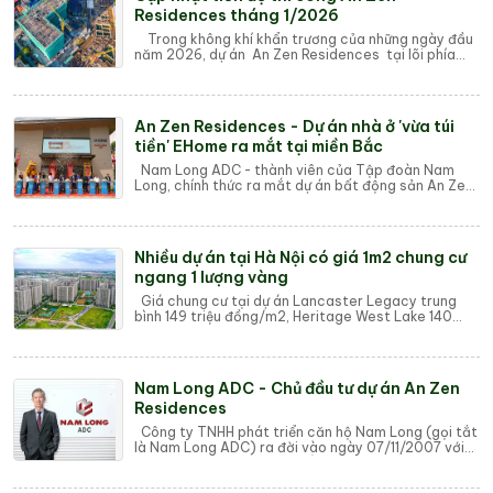
Residences tháng 1/2026
Trong không khí khẩn trương của những ngày đầu
năm 2026, dự án An Zen Residences tại lõi phía
Tây Hải Phòng đang ghi nhận những bước t...
An Zen Residences - Dự án nhà ở 'vừa túi
tiền' EHome ra mắt tại miền Bắc
Nam Long ADC - thành viên của Tập đoàn Nam
Long, chính thức ra mắt dự án bất động sản An Zen
Residences tại Hải Phòng. Đây là dự án EHome ...
Nhiều dự án tại Hà Nội có giá 1m2 chung cư
ngang 1 lượng vàng
Giá chung cư tại dự án Lancaster Legacy trung
bình 149 triệu đồng/m2, Heritage West Lake 140
triệu đồng/m2, Vinhomes Global Gate 130 triệu...
Nam Long ADC - Chủ đầu tư dự án An Zen
Residences
Công ty TNHH phát triển căn hộ Nam Long (gọi tắt
là Nam Long ADC) ra đời vào ngày 07/11/2007 với
vốn đầu tư 300 tỷ đồng, bắt nguồn từ ý tư...