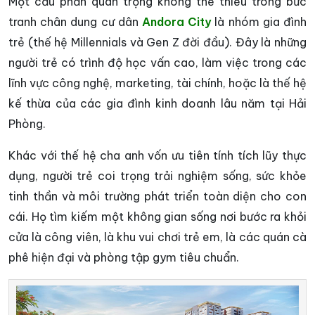
Một cấu phần quan trọng không thể thiếu trong bức
tranh chân dung cư dân
Andora City
là nhóm gia đình
trẻ (thế hệ Millennials và Gen Z đời đầu). Đây là những
người trẻ có trình độ học vấn cao, làm việc trong các
lĩnh vực công nghệ, marketing, tài chính, hoặc là thế hệ
kế thừa của các gia đình kinh doanh lâu năm tại Hải
Phòng.
Khác với thế hệ cha anh vốn ưu tiên tính tích lũy thực
dụng, người trẻ coi trọng trải nghiệm sống, sức khỏe
tinh thần và môi trường phát triển toàn diện cho con
cái. Họ tìm kiếm một không gian sống nơi bước ra khỏi
cửa là công viên, là khu vui chơi trẻ em, là các quán cà
phê hiện đại và phòng tập gym tiêu chuẩn.