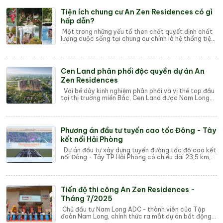
Tiện ích chung cư An Zen Residences có gì
hấp dẫn?
Một trong những yếu tố then chốt quyết định chất
lượng cuộc sống tại chung cư chính là hệ thống tiện
ích đi kèm. Tiện ích chung cư không ch...
Cen Land phân phối độc quyền dự án An
Zen Residences
Với bề dày kinh nghiệm phân phối và vị thế top đầu
tại thị trường miền Bắc, Cen Land được Nam Long
ADC lựa chọn trở thành đối tác chiến lư...
Phương án đầu tư tuyến cao tốc Đông - Tây
kết nối Hải Phòng
Dự án đầu tư xây dựng tuyến đường tốc độ cao kết
nối Đông - Tây TP Hải Phòng có chiều dài 23,5 km,
vốn đầu tư 19.129 tỷ đồng. Mới đây, lãn...
Tiến độ thi công An Zen Residences -
Tháng 7/2025
Chủ đầu tư Nam Long ADC - thành viên của Tập
đoàn Nam Long, chính thức ra mắt dự án bất động