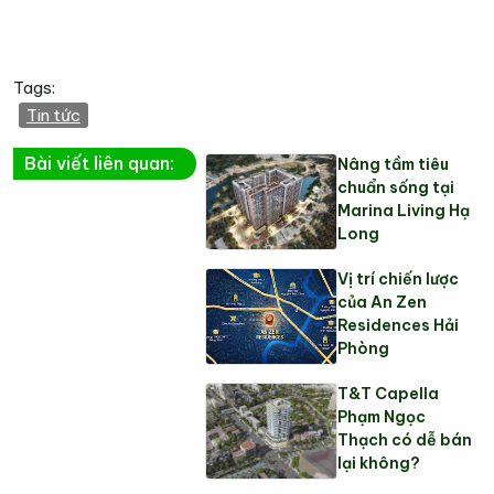
Tags:
Tin tức
Bài viết liên quan:
Nâng tầm tiêu
chuẩn sống tại
Marina Living Hạ
Long
Vị trí chiến lược
của An Zen
Residences Hải
Phòng
T&T Capella
Phạm Ngọc
Thạch có dễ bán
lại không?