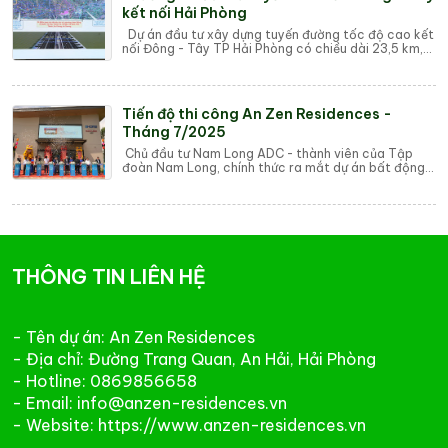
kết nối Hải Phòng
Dự án đầu tư xây dựng tuyến đường tốc độ cao kết
nối Đông - Tây TP Hải Phòng có chiều dài 23,5 km,
vốn đầu tư 19.129 tỷ đồng. Mới đây, lãn...
Tiến độ thi công An Zen Residences -
Tháng 7/2025
Chủ đầu tư Nam Long ADC - thành viên của Tập
đoàn Nam Long, chính thức ra mắt dự án bất động
sản An Zen Residences tại Hải Phòng. Đây là dự...
THÔNG TIN LIÊN HỆ
- Tên dự án: An Zen Residences
- Địa chỉ: Đường Trang Quan, An Hải, Hải Phòng
- Hotline: 0869856658
- Email: info@anzen-residences.vn
- Website: https://www.anzen-residences.vn