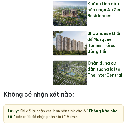
Khách tỉnh nào
nên chọn An Zen
Residences
Shophouse khối
đế Marquee
Homes: Tối ưu
dòng tiền
Chân dung cư
dân tương lai tại
The InterCentral
Không có nhận xét nào:
Lưu ý:
Khi để lại nhận xét, bạn nên tick vào ô
"Thông báo cho
tôi"
bên dưới để nhận phản hồi từ Admin.