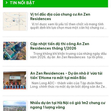
TIN NỔI BẬT
Vị trí đắc địa của chung cư An Zen
Residences
Vị trí được xem là yếu tố then chốt và mang tính
quyết định khi lựa chọn mua một căn hộ chung cư.
Dù thiết kế đẹp, tiện ích hiện đại hay g...
Cập nhật tiến độ thi công An Zen
Residences tháng 1/2026
Trong không khí khẩn trương của những ngày đầu
năm 2026, dự án An Zen Residences tại lõi phía
Tây Hải Phòng đang ghi nhận những bước t...
An Zen Residences - Dự án nhà ở 'vừa túi
tiền' EHome ra mắt tại miền Bắc
Nam Long ADC - thành viên của Tập đoàn Nam
Long, chính thức ra mắt dự án bất động sản An Zen
Residences tại Hải Phòng. Đây là dự án EHome ...
Nhiều dự án tại Hà Nội có giá 1m2 chung cư
ngang 1 lượng vàng