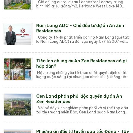
Giá chung cư tại dự án Lancaster Legacy trung
bình 149 triệu đồng/m2, Heritage West Lake 140
triệu đồng/m2, Vinhomes Global Gate 130 triệu...
Nam Long ADC - Chủ đầu tư dự án An Zen
Residences
Công ty TNHH phát triển căn hộ Nam Long (gọi tắt
là Nam Long ADC) ra đời vào ngày 07/11/2007 với
vốn đầu tư 300 tỷ đồng, bắt nguồn từ ý tư...
Tiện ích chung cư An Zen Residences có gì
hấp dẫn?
Một trong những yếu tố then chốt quyết định chất
lượng cuộc sống tại chung cư chính là hệ thống tiện
ích đi kèm. Tiện ích chung cư không ch...
Cen Land phân phối độc quyền dự án An
Zen Residences
Với bề dày kinh nghiệm phân phối và vị thế top đầu
tại thị trường miền Bắc, Cen Land được Nam Long
ADC lựa chọn trở thành đối tác chiến lư...
Phương án đầu tư tuyến cao tốc Đông - Tây