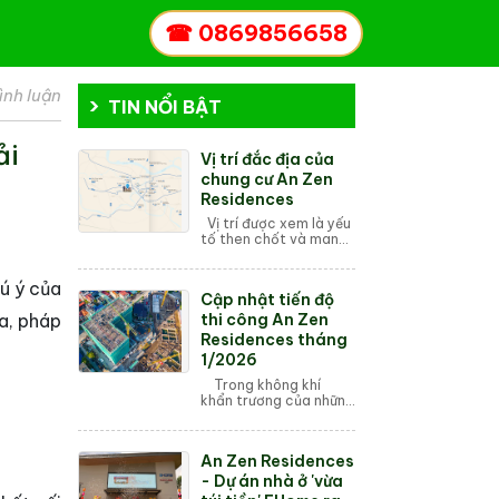
☎
0869856658
ình luận
TIN NỔI BẬT
ải
Vị trí đắc địa của
chung cư An Zen
Residences
Vị trí được xem là yếu
tố then chốt và mang
tính quyết định khi lựa
chọn mua một căn hộ
hú ý của
chung cư. Dù thiết kế
Cập nhật tiến độ
đẹp, tiện ích hiện đại
hay g...
ịa, pháp
thi công An Zen
Residences tháng
1/2026
Trong không khí
khẩn trương của những
ngày đầu năm 2026,
dự án An Zen
Residences tại lõi
An Zen Residences
phía Tây Hải Phòng
đang ghi nhận những
- Dự án nhà ở 'vừa
bước t...