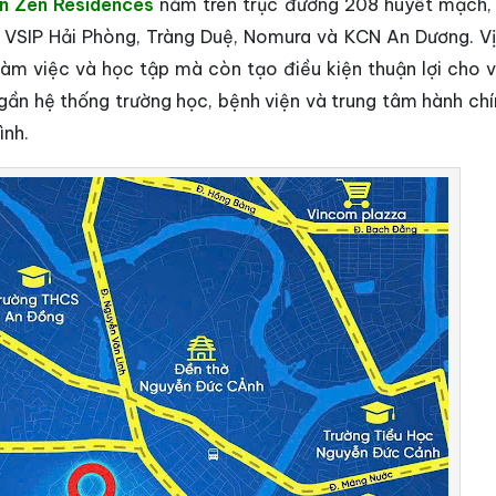
n Zen Residences
nằm trên trục đường 208 huyết mạch, 
 VSIP Hải Phòng, Tràng Duệ, Nomura và KCN An Dương. Vị 
làm việc và học tập mà còn tạo điều kiện thuận lợi cho v
 gần hệ thống trường học, bệnh viện và trung tâm hành chí
ình.