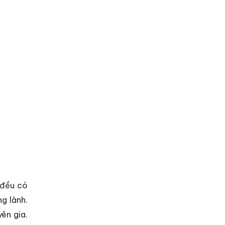
 đều có
g lành.
ên gia.