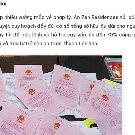
dài
p nhiều vướng mắc về pháp lý, An Zen Residences nổi bật
uyệt quy hoạch đầy đủ, có sổ hồng sở hữu lâu dài cho ngườ
 uy tín để bảo lãnh và hỗ trợ vay vốn lên đến 70% càng 
và đầu tư trở nên an toàn, thuận tiện hơn.