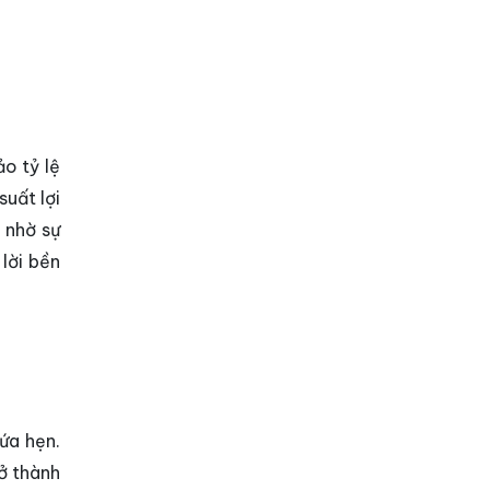
o tỷ lệ
suất lợi
 nhờ sự
lời bền
ứa hẹn.
rở thành