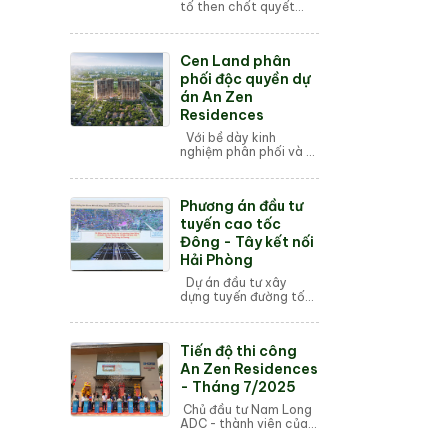
tố then chốt quyết
định chất lượng cuộc
sống tại chung cư
chính là hệ thống tiện
Cen Land phân
ích đi kèm. Tiện ích
chung cư không ch...
phối độc quyền dự
án An Zen
Residences
Với bề dày kinh
nghiệm phân phối và vị
thế top đầu tại thị
trường miền Bắc, Cen
Land được Nam Long
Phương án đầu tư
ADC lựa chọn trở
thành đối tác chiến lư...
tuyến cao tốc
Đông - Tây kết nối
Hải Phòng
Dự án đầu tư xây
dựng tuyến đường tốc
độ cao kết nối Đông -
Tây TP Hải Phòng có
chiều dài 23,5 km, vốn
Tiến độ thi công
đầu tư 19.129 tỷ đồng.
Mới đây, lãn...
An Zen Residences
- Tháng 7/2025
Chủ đầu tư Nam Long
ADC - thành viên của
Tập đoàn Nam Long,