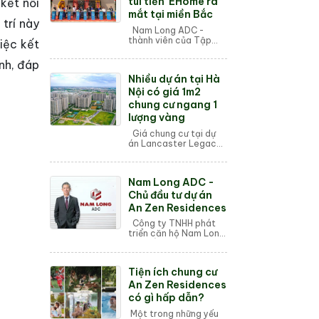
túi tiền' EHome ra
kết nối
mắt tại miền Bắc
trí này
Nam Long ADC -
thành viên của Tập
iệc kết
đoàn Nam Long, chính
thức ra mắt dự án bất
nh, đáp
động sản An Zen
Nhiều dự án tại Hà
Residences tại Hải
Phòng. Đây là dự án
Nội có giá 1m2
EHome ...
chung cư ngang 1
lượng vàng
Giá chung cư tại dự
án Lancaster Legacy
trung bình 149 triệu
đồng/m2, Heritage
West Lake 140 triệu
Nam Long ADC -
đồng/m2, Vinhomes
Global Gate 130 triệu...
Chủ đầu tư dự án
An Zen Residences
Công ty TNHH phát
triển căn hộ Nam Long
(gọi tắt là Nam Long
ADC) ra đời vào ngày
07/11/2007 với vốn
Tiện ích chung cư
đầu tư 300 tỷ đồng,
bắt nguồn từ ý tư...
An Zen Residences
có gì hấp dẫn?
Một trong những yếu