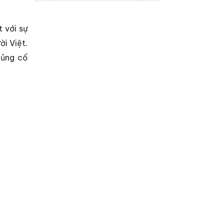
chính thức ra mắt dự
án bất động sản An
Zen Residences tại Hải
Phòng. Đây là dự...
 với sự
i Việt.
củng cố