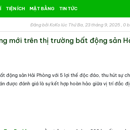
Í
TIỆN ÍCH
MẶT BẰNG
TIN TỨC
Đăng bởi KoKo lúc Thứ Ba, 23 tháng 9, 2025
,
0 b
g mới trên thị trường bất động sản H
ất động sản Hải Phòng với 5 lợi thế độc đáo, thu hút sự c
án được đánh giá là sự kết hợp hoàn hảo giữa vị trí đắc đ