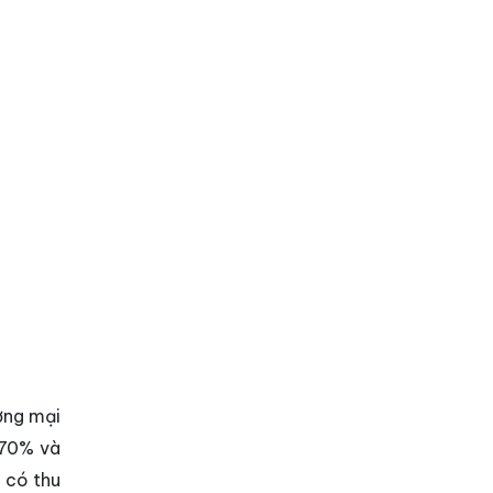
ơng mại
 70% và
i có thu